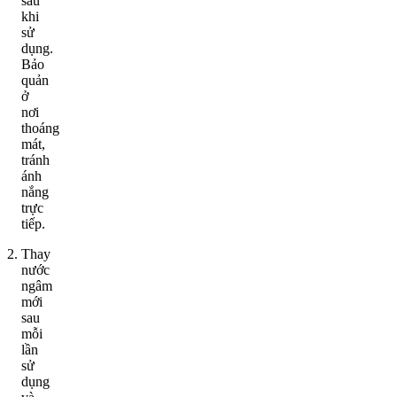
sau
khi
sử
dụng.
Bảo
quản
ở
nơi
thoáng
mát,
tránh
ánh
nắng
trực
tiếp.
Thay
nước
ngâm
mới
sau
mỗi
lần
sử
dụng