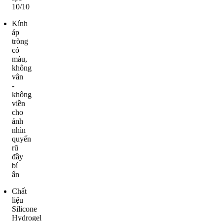
10/10
Kính
áp
tròng
có
màu,
không
vân
-
không
viền
cho
ánh
nhìn
quyến
rũ
đầy
bí
ẩn
Chất
liệu
Silicone
Hydrogel