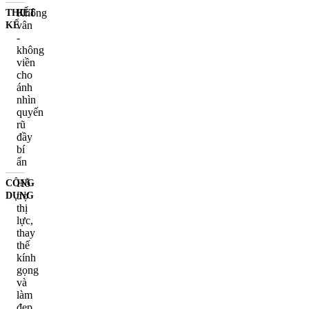
Không
THIẾT
vân
KẾ
-
không
viền
cho
ánh
nhìn
quyến
rũ
đầy
bí
ẩn
Hỗ
CÔNG
trợ
DỤNG
thị
lực,
thay
thế
kính
gọng
và
làm
đẹp