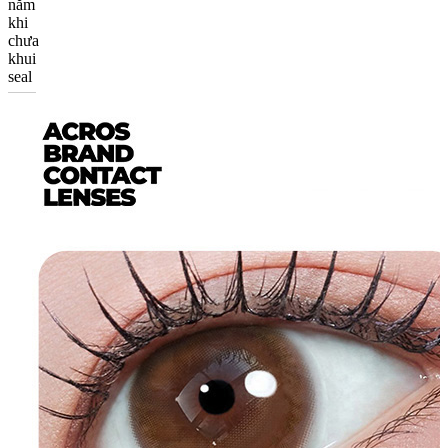
năm
khi
chưa
khui
seal