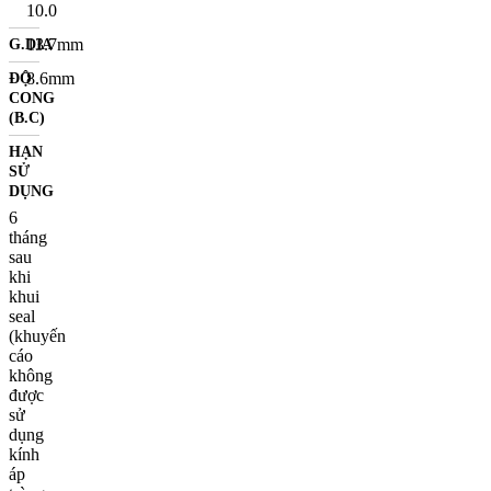
10.0
13.7
mm
G.DIA
8.6
mm
ĐỘ
CONG
(B.C)
HẠN
SỬ
DỤNG
6
tháng
sau
khi
khui
seal
(khuyến
cáo
không
được
sử
dụng
kính
áp