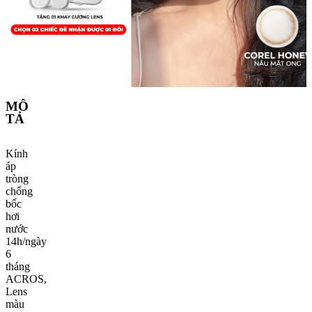
MÔ
TẢ
Kính
áp
tròng
chống
bốc
hơi
nước
14h/ngày
6
tháng
ACROS,
Lens
màu