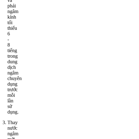
và
phải
ngâm
kính
tối
thiểu
6
-
8
tiếng
trong
dung
dịch
ngâm
chuyên
dụng
trước
mỗi
lần
sử
dụng.
Thay
nước
ngâm