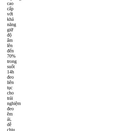
cao
cấp
với
khả
năng
giữ
độ
ẩm
lên
đến
70%
trong
suốt
14h
đeo
liên
tục
cho
trải
nghiệm
đeo
êm
ái,
dễ
chịu