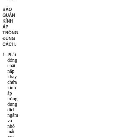
BẢO 
QUẢN 
KÍNH 
ÁP 
TRÒNG 
ĐÚNG 
CÁCH:
Phải
đóng
chặt
nắp
khay
chứa
kính
áp
tròng,
dung
dịch
ngâm
và
nhỏ
mắt