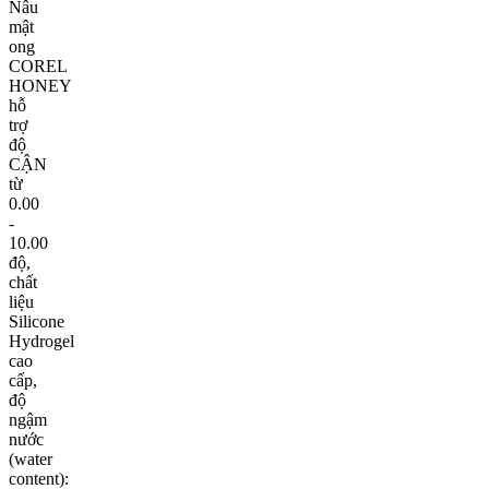
Nâu
mật
ong
COREL
HONEY
hỗ
trợ
độ
CẬN
từ
0.00
-
10.00
độ,
chất
liệu
Silicone
Hydrogel
cao
cấp,
độ
ngậm
nước
(water
content):