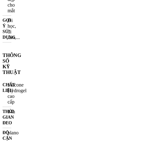
cho
mắt
Đi
GỢI
học,
Ý
đi
SỬ
làm,...
DỤNG
THÔNG
SỐ
KỸ
THUẬT
Silicone
CHẤT
Hydrogel
LIỆU
cao
cấp
14h
THỜI
GIAN
ĐEO
plano
ĐỘ
-
CẬN