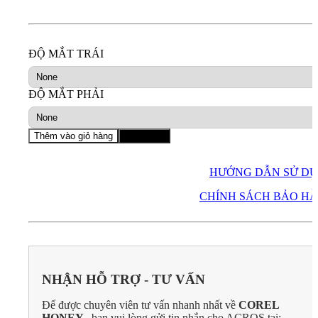
ĐỘ MẮT TRÁI
ĐỘ MẮT PHẢI
Thêm vào giỏ hàng
Mua ngay
HƯỚNG DẪN SỬ D
CHÍNH SÁCH BẢO H
NHẬN HỖ TRỢ - TƯ VẤN
Để được chuyên viên tư vấn nhanh nhất về
COREL
HONEY
, bạn vui lòng gửi tin nhắn cho ACROS tại: