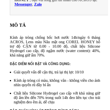
Messenger
,
Zalo
MÔ TẢ
Kính áp tròng chống bốc hơi nước 14h/ngày 6 tháng
ACROS, Lens màu Nâu mật ong COREL HONEY hỗ
trợ độ CẬN từ 0.00 - 10.00 độ, chất liệu Silicone
Hydrogel cao cấp, độ ngậm nước (water content): 40%,
khả năng giữ ẩm 70%.
ĐẶC ĐIỂM NỔI BẬT VÀ CÔNG DỤNG:
Giải quyết vấn đề cận thị, trả lại thị lực 10/10
Kính áp tròng có màu, không vân - không viền cho ánh
nhìn quyến rũ đầy bí ẩn
Chất liệu Silicone Hydrogel cao cấp với khả năng giữ
độ ẩm lên đến 70% trong suốt 14h đeo liên tục cho trải
nghiệm đeo êm ái, dễ chịu