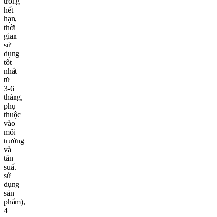
tròng
hết
hạn,
thời
gian
sử
dụng
tốt
nhất
từ
3-6
tháng,
phụ
thuộc
vào
môi
trường
và
tần
suất
sử
dụng
sản
phẩm),
4