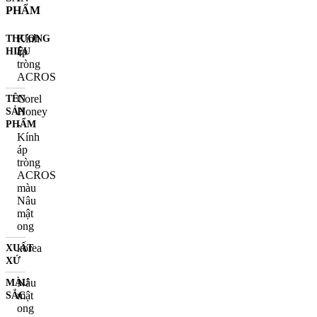
PHẨM
Kính
THƯƠNG
áp
HIỆU
tròng
ACROS
Corel
TÊN
Honey
SẢN
-
PHẨM
Kính
áp
tròng
ACROS
màu
Nâu
mật
ong
korea
XUẤT
XỨ
Nâu
MÀU
mật
SẮC
ong