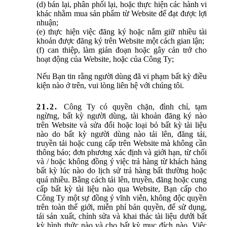
(d) bán lại, phân phối lại, hoặc thực hiện các hành vi
khác nhằm mua sản phẩm từ Website để đạt được lợi
nhuận;
(e) thực hiện việc đăng ký hoặc nắm giữ nhiều tài
khoản được đăng ký trên Website một cách gian lận;
(f) can thiệp, làm gián đoạn hoặc gây cản trở cho
hoạt động của Website, hoặc của Công Ty;
Nếu Bạn tin rằng người dùng đã vi phạm bất kỳ điều
kiện nào ở trên, vui lòng liên hệ với chúng tôi.
Công Ty có quyền chặn, đình chỉ, tạm
ngừng, bất kỳ người dùng, tài khoản đăng ký nào
trên Website và sửa đổi hoặc loại bỏ bất kỳ tài liệu
nào do bất kỳ người dùng nào tải lên, đăng tải,
truyền tải hoặc cung cấp trên Website mà không cần
thông báo; đơn phương xác định và giới hạn, từ chối
và / hoặc không đồng ý việc trả hàng từ khách hàng
bất kỳ lúc nào do lịch sử trả hàng bất thường hoặc
quá nhiều. Bằng cách tải lên, truyền, đăng hoặc cung
cấp bất kỳ tài liệu nào qua Website, Bạn cấp cho
Công Ty một sự đồng ý vĩnh viễn, không độc quyền
trên toàn thế giới, miễn phí bản quyền, để sử dụng,
tái sản xuất, chỉnh sửa và khai thác tài liệu dưới bất
kỳ hình thức nào và cho bất kỳ mục đích nào. Việc