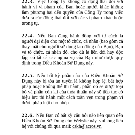
Việc Công Ty không có động thái đối với
hành vi vi phạm của Bạn hoặc người khác không
làm phương hại đến quyền của Công Ty trong việc
đưa ra các động thái đối với các vi phạm khác hoặc
tương tự.
Nếu Bạn đang hành động với tư cách là
người đại diện cho một tổ chức, cá nhân (bao gồm cả
thay mặt cho người sử dụng lao động của Bạn), Bạn
và tổ chức, cá nhân đó, cho dù là liên đới hay độc
lập, có tất cả các nghĩa vụ của Bạn như được quy
định trong Điều Khoản Sử Dụng này.
Nếu bất kỳ phần nào của Điều Khoản Sử
Dụng này bị tòa án tuyên là không hợp lệ, bất hợp
pháp hoặc không thể thi hành, phần đó sẽ được loại
bỏ và phần còn lại của thỏa thuận này sẽ tiếp tục có
hiệu lực thi hành một cách toàn vẹn trong phạm vi
được pháp luật cho phép.
Nếu Bạn có bất kỳ câu hỏi nào liên quan đến
Điều Khoản Sử Dụng cho Website này, vui lòng liên
hệ với chúng tôi qua mail:
cskh@acros.vn