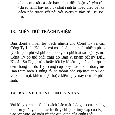
cho phép, tất cả các bảo đảm, điều kiện và yêu cầu
(dù rõ ràng hay ngụ ý) phát sinh từ hoặc theo bất kỳ
cách nào được kết nối với Website này đều bị loại
trừ.
MIỄN TRỪ TRÁCH NHIỆM
Bạn đồng ý miễn trừ trách nhiệm cho Công Ty và các
Công Ty Liên Kết đối với mọi thiệt hại, trách nhiệm pháp
lý, chi phí, phí và phí tổn, bao gồm phí luật sư hợp lý, mà
Công Ty có thể phải chịu do Bạn vi phạm bất kỳ Điều
Khoản Sử Dụng nào hoặc bất kỳ khiếu nại nào liên quan
đến thông tin do Bạn cung cấp hoặc các hành động mà
Bạn thực hiện. Chúng tôi sẽ thông báo kịp thời cho Bạn
về khiếu nại, khiếu kiện hoặc kiện tụng này nếu có phát
sinh.
BẢO VỆ THÔNG TIN CÁ NHÂN
Vui lòng xem lại Chính sách bảo mật thông tin của chúng
tôi, lưu ý rằng chính sách cũng chi phối truy cập của Bạn
vào Website, để hiểu về các quy định của chúng tôi.