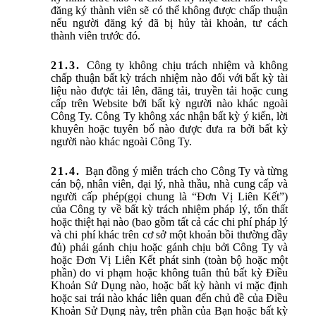
đăng ký thành viên sẽ có thể không được chấp thuận
nếu người đăng ký đã bị hủy tài khoản, tư cách
thành viên trước đó.
Công ty không chịu trách nhiệm và không
chấp thuận bất kỳ trách nhiệm nào đối với bất kỳ tài
liệu nào được tải lên, đăng tải, truyền tải hoặc cung
cấp trên Website bởi bất kỳ người nào khác ngoài
Công Ty. Công Ty không xác nhận bất kỳ ý kiến, lời
khuyên hoặc tuyên bố nào được đưa ra bởi bất kỳ
người nào khác ngoài Công Ty.
Bạn đồng ý miễn trách cho Công Ty và từng
cán bộ, nhân viên, đại lý, nhà thầu, nhà cung cấp và
người cấp phép(gọi chung là “Đơn Vị Liên Kết”)
của Công ty về bất kỳ trách nhiệm pháp lý, tổn thất
hoặc thiệt hại nào (bao gồm tất cả các chi phí pháp lý
và chi phí khác trên cơ sở một khoản bồi thường đầy
đủ) phải gánh chịu hoặc gánh chịu bởi Công Ty và
hoặc Đơn Vị Liên Kết phát sinh (toàn bộ hoặc một
phần) do vi phạm hoặc không tuân thủ bất kỳ Điều
Khoản Sử Dụng nào, hoặc bất kỳ hành vi mặc định
hoặc sai trái nào khác liên quan đến chủ đề của Điều
Khoản Sử Dụng này, trên phần của Bạn hoặc bất kỳ