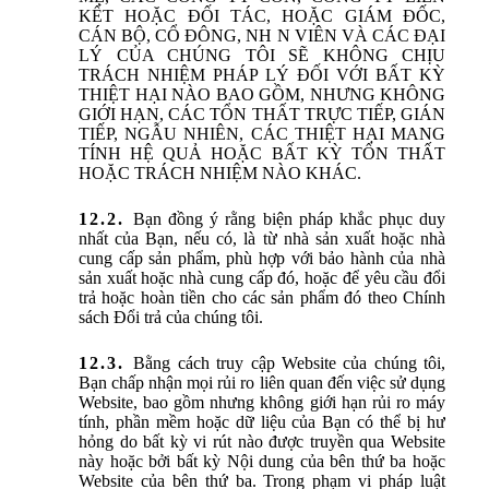
KẾT HOẶC ĐỐI TÁC, HOẶC GIÁM ĐỐC,
CÁN BỘ, CỔ ĐÔNG, NH N VIÊN VÀ CÁC ĐẠI
LÝ CỦA CHÚNG TÔI SẼ KHÔNG CHỊU
TRÁCH NHIỆM PHÁP LÝ ĐỐI VỚI BẤT KỲ
THIỆT HẠI NÀO BAO GỒM, NHƯNG KHÔNG
GIỚI HẠN, CÁC TỔN THẤT TRỰC TIẾP, GIÁN
TIẾP, NGẪU NHIÊN, CÁC THIỆT HẠI MANG
TÍNH HỆ QUẢ HOẶC BẤT KỲ TỔN THẤT
HOẶC TRÁCH NHIỆM NÀO KHÁC.
Bạn đồng ý rằng biện pháp khắc phục duy
nhất của Bạn, nếu có, là từ nhà sản xuất hoặc nhà
cung cấp sản phẩm, phù hợp với bảo hành của nhà
sản xuất hoặc nhà cung cấp đó, hoặc để yêu cầu đổi
trả hoặc hoàn tiền cho các sản phẩm đó theo Chính
sách Đổi trả của chúng tôi.
Bằng cách truy cập Website của chúng tôi,
Bạn chấp nhận mọi rủi ro liên quan đến việc sử dụng
Website, bao gồm nhưng không giới hạn rủi ro máy
tính, phần mềm hoặc dữ liệu của Bạn có thể bị hư
hỏng do bất kỳ vi rút nào được truyền qua Website
này hoặc bởi bất kỳ Nội dung của bên thứ ba hoặc
Website của bên thứ ba. Trong phạm vi pháp luật