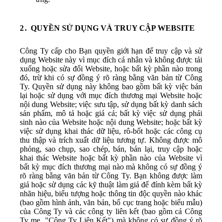
QUYỀN SỬ DỤNG VÀ TRUY CẬP WEBSITE
Công Ty cấp cho Bạn quyền giới hạn để truy cập và sử
dụng Website này vì mục đích cá nhân và không được tải
xuống hoặc sửa đổi Website, hoặc bất kỳ phần nào trong
đó, trừ khi có sự đồng ý rõ ràng bằng văn bản từ Công
Ty. Quyền sử dụng này không bao gồm bất kỳ việc bán
lại hoặc sử dụng với mục đích thương mại Website hoặc
nội dung Website; việc sưu tập, sử dụng bất kỳ danh sách
sản phẩm, mô tả hoặc giá cả; bất kỳ việc sử dụng phái
sinh nào của Website hoặc nội dung Website; hoặc bất kỳ
việc sử dụng khai thác dữ liệu, rô-bốt hoặc các công cụ
thu thập và trích xuất dữ liệu tương tự. Không được mô
phỏng, sao chụp, sao chép, bán, bán lại, truy cập hoặc
khai thác Website hoặc bất kỳ phần nào của Website vì
bất kỳ mục đích thương mại nào mà không có sự đồng ý
rõ ràng bằng văn bản từ Công Ty. Bạn không được làm
giả hoặc sử dụng các kỹ thuật làm giả để đính kèm bất kỳ
nhãn hiệu, biểu tượng hoặc thông tin độc quyền nào khác
(bao gồm hình ảnh, văn bản, bố cục trang hoặc biểu mẫu)
của Công Ty và các công ty liên kết (bao gồm cả Công
Ty mẹ, "Công Ty Liên Kết") mà không có sự đồng ý rõ