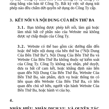
ràng bằng văn bản từ Công Ty. Bất kỳ việc sử dụng trái
phép nào đều chấm dứt quyền sử dụng do Công Ty cấp.
KẾT NỐI VÀ NỘI DUNG CỦA BÊN THỨ BA
Bạn không được phép kết nối, làm giả hoặc
làm nhái bất cứ phần nào của Website mà không
được sự chấp thuận của Công Ty.
Website có thể bao gồm các đường dẫn đến
hoặc thể hiện nội dung của bên thứ ba (“Nội Dung
Của Bên Thứ Ba”). Nội Dung Của Bên Thứ Ba và
Website Của Bên Thứ Ba không thuộc sự kiểm soát
của Công Ty. Công Ty không xác nhận, phê duyệt,
đưa ra bất cứ cam kết, hoặc khẳng định nào liên
quan đến Nội Dung Của Bên Thứ Ba, Website Của
Bên Thứ Ba, sản phẩm, dịch vụ hoặc thông tin có
liên quan đến Website Của Bên Thứ Ba, có liên
quan đến chủ sở hữu, người vận hành Website Của
Bên Thứ Ba, hoặc hành vi của họ.
NHÃN HIỆU, NHÃN DỊCH VỤ, VÀ QUYỀN TÁC