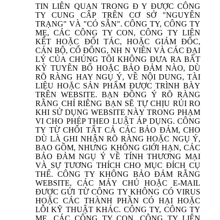
TIN LIÊN QUAN TRONG Đ Y ĐƯỢC CÔNG
TY CUNG CẤP TRÊN CƠ SỞ "NGUYÊN
TRẠNG" VÀ "CÓ SẴN". CÔNG TY, CÔNG TY
MẸ, CÁC CÔNG TY CON, CÔNG TY LIÊN
KẾT HOẶC ĐỐI TÁC, HOẶC GIÁM ĐỐC,
CÁN BỘ, CỔ ĐÔNG, NH N VIÊN VÀ CÁC ĐẠI
LÝ CỦA CHÚNG TÔI KHÔNG ĐƯA RA BẤT
KỲ TUYÊN BỐ HOẶC BẢO ĐẢM NÀO, DÙ
RÕ RÀNG HAY NGỤ Ý, VỀ NỘI DUNG, TÀI
LIỆU HOẶC SẢN PHẨM ĐƯỢC TRÌNH BÀY
TRÊN WEBSITE. BẠN ĐỒNG Ý RÕ RÀNG
RẰNG CHỈ RIÊNG BẠN SẼ TỰ CHỊU RỦI RO
KHI SỬ DỤNG WEBSITE NÀY TRONG PHẠM
VI CHO PHÉP THEO LUẬT ÁP DỤNG. CÔNG
TY TỪ CHỐI TẤT CẢ CÁC BẢO ĐẢM, CHO
DÙ LÀ GHI NHẬN RÕ RÀNG HOẶC NGỤ Ý,
BAO GỒM, NHƯNG KHÔNG GIỚI HẠN, CÁC
BẢO ĐẢM NGỤ Ý VỀ TÍNH THƯƠNG MẠI
VÀ SỰ TƯƠNG THÍCH CHO MỤC ĐÍCH CỤ
THỂ. CÔNG TY KHÔNG BẢO ĐẢM RẰNG
WEBSITE, CÁC MÁY CHỦ HOẶC E-MAIL
ĐƯỢC GỬI TỪ CÔNG TY KHÔNG CÓ VIRUS
HOẶC CÁC THÀNH PHẦN CÓ HẠI HOẶC
LỖI KỸ THUẬT KHÁC. CÔNG TY, CÔNG TY
MẸ, CÁC CÔNG TY CON, CÔNG TY LIÊN