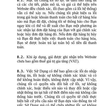
Mặc dù chúng tôi nỗ lực để đảm bảo rằng tất
cả các chi tiết, phần mô tả, và giá cả thể hiện trên
Website đều chính xác, lỗi (bao gồm cả lỗi hệ thống)
vẫn có thể xảy ra. Nếu chúng tôi phát hiện ra lỗi
trong giá hoặc khoản thanh toán cho bất cứ hàng hóa
nào mà Bạn đã đặt, chúng tôi sẽ thông báo cho Bạn
ngay khi có thể và đề xuất cho Bạn một phương án
xác nhận lại đơn đặt hàng của Bạn với giá chính xác
hoặc hủy đơn đặt hàng đó. Nếu đơn đặt hàng bị hủy
và Bạn đã thực hiện việc thanh toán cho hàng hóa,
Bạn sẽ được hoàn trả lại toàn bộ số tiền đã thanh
toán.
Khi áp dụng, giá được ghi nhận trên Website
chưa bao gồm thuế giá trị gia tăng (VAT).
Việc Sử Dụng có thể bao gồm các lỗi do nhập
thông tin, lỗi hoặc sự không chính xác khác và có
thể không hoàn thiện, không được cập nhật. Vì vậy,
chúng tôi có quyền sửa đổi bất cứ lỗi, sự không
chính xác, hoặc thiếu sót nào và thay đổi hoặc cập
nhật thông tin tại bất cứ thời điểm nào mà không cần
thông báo trước. Chúng tôi có quyền từ chối thực
hiện bất cứ yêu cầu nào từ Bạn dựa vào thông tin về
việc Sử Dụng mà có thể chứa những lỗi, sự không