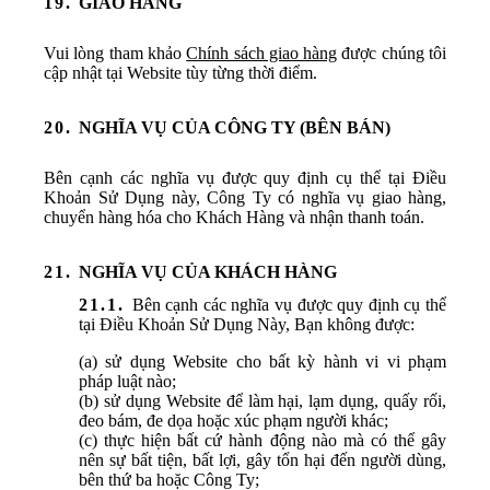
GIAO HÀNG
Vui lòng tham khảo
Chính sách giao hàng
được chúng tôi
cập nhật tại Website tùy từng thời điểm.
NGHĨA VỤ CỦA CÔNG TY (BÊN BÁN)
Bên cạnh các nghĩa vụ được quy định cụ thể tại Điều
Khoản Sử Dụng này, Công Ty có nghĩa vụ giao hàng,
chuyển hàng hóa cho Khách Hàng và nhận thanh toán.
NGHĨA VỤ CỦA KHÁCH HÀNG
Bên cạnh các nghĩa vụ được quy định cụ thể
tại Điều Khoản Sử Dụng Này, Bạn không được:
(a) sử dụng Website cho bất kỳ hành vi vi phạm
pháp luật nào;
(b) sử dụng Website để làm hại, lạm dụng, quấy rối,
đeo bám, đe dọa hoặc xúc phạm người khác;
(c) thực hiện bất cứ hành động nào mà có thể gây
nên sự bất tiện, bất lợi, gây tổn hại đến người dùng,
bên thứ ba hoặc Công Ty;